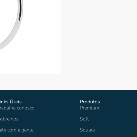
inks Úteis
Produtos
rabalhe conosco
Premium
obre nós
Soft
ale com a gente
Square