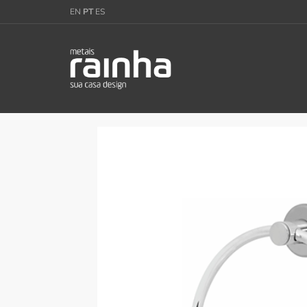
EN
PT
ES