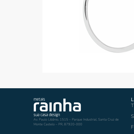
L
T
S
Av. Paulo Libânio, 1515 – Parque Industrial, Santa Cruz de
Monte Castelo – PR, 87920-000
F