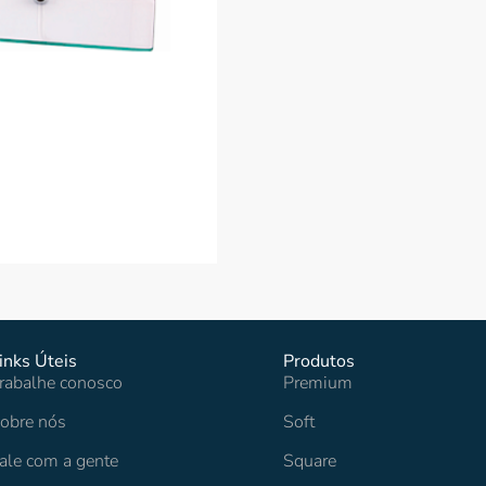
inks Úteis
Produtos
rabalhe conosco
Premium
obre nós
Soft
ale com a gente
Square