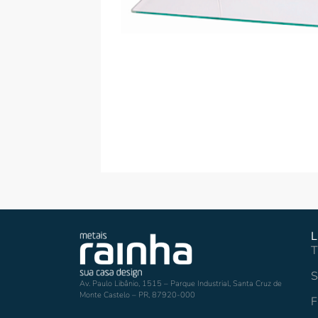
L
T
S
Av. Paulo Libânio, 1515 – Parque Industrial, Santa Cruz de
Monte Castelo – PR, 87920-000
F