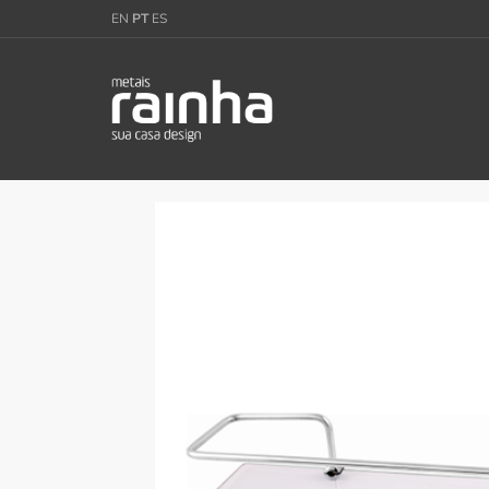
EN
PT
ES