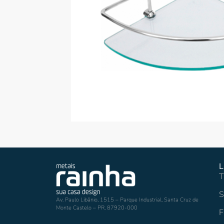
L
T
S
Av. Paulo Libânio, 1515 – Parque Industrial, Santa Cruz de
Monte Castelo – PR, 87920-000
F