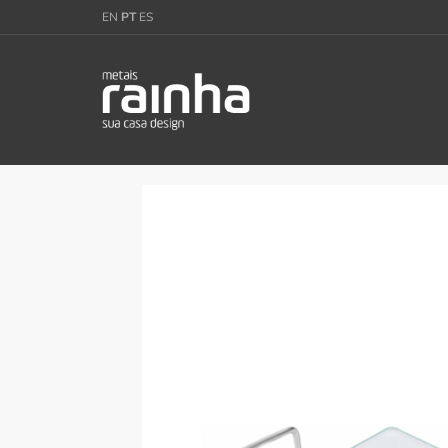
EN
PT
ES