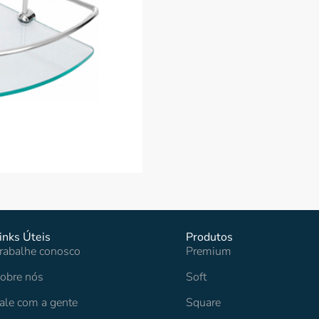
inks Úteis
Produtos
rabalhe conosco
Premium
obre nós
Soft
ale com a gente
Square