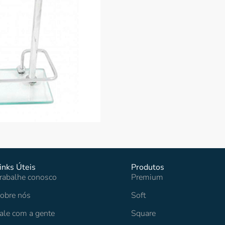
inks Úteis
Produtos
rabalhe conosco
Premium
obre nós
Soft
ale com a gente
Square