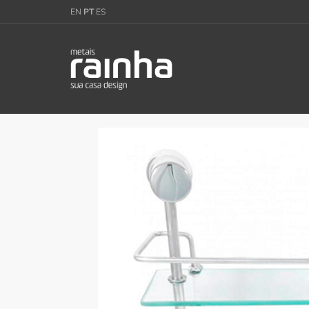
EN
PT
ES