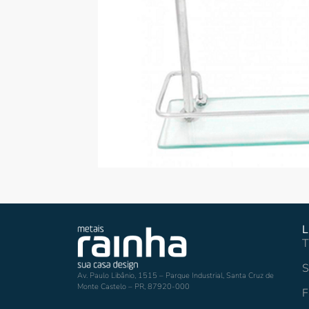
L
T
S
Av. Paulo Libânio, 1515 – Parque Industrial, Santa Cruz de
Monte Castelo – PR, 87920-000
F