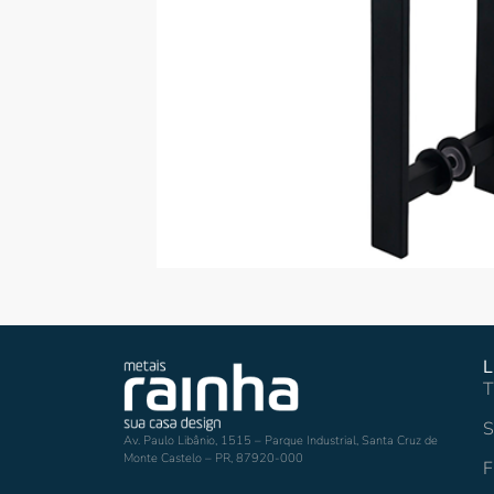
L
T
S
Av. Paulo Libânio, 1515 – Parque Industrial, Santa Cruz de
Monte Castelo – PR, 87920-000
F