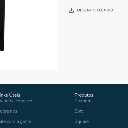
DESENHO TÉCNICO
inks Úteis
Produtos
rabalhe conosco
Premium
obre nós
Soft
ale com a gente
Square