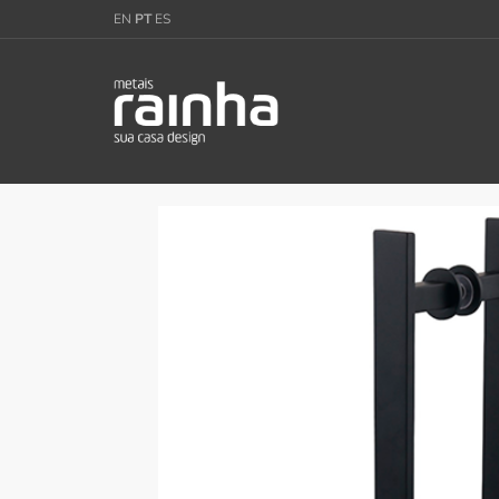
EN
PT
ES