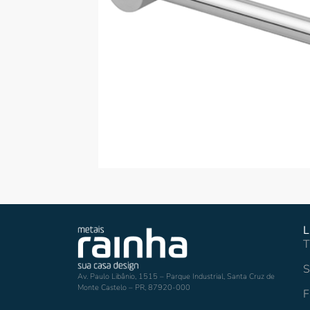
L
T
S
Av. Paulo Libânio, 1515 – Parque Industrial, Santa Cruz de
Monte Castelo – PR, 87920-000
F