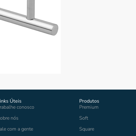
inks Úteis
Produtos
rabalhe conosco
Premium
obre nós
Soft
ale com a gente
Square