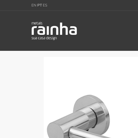
EN
PT
ES