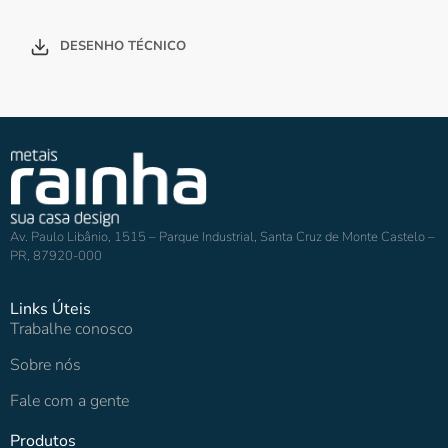
DESENHO TÉCNICO
Av. Paulo Libânio, 1515 – Parque Industrial, Santa Cruz de Monte Castelo –
PR, 87920-000
Links Úteis
Trabalhe conosco
Sobre nós
Fale com a gente
Produtos