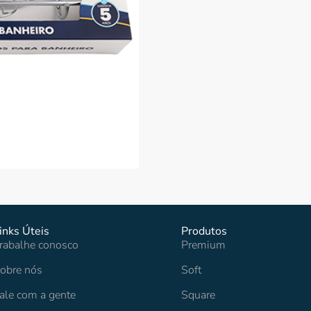
inks Úteis
Produtos
rabalhe conosco
Premium
obre nós
Soft
ale com a gente
Square