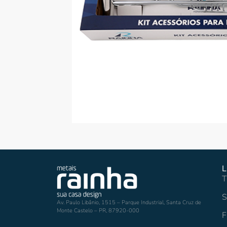
L
T
S
Av. Paulo Libânio, 1515 – Parque Industrial, Santa Cruz de
Monte Castelo – PR, 87920-000
F