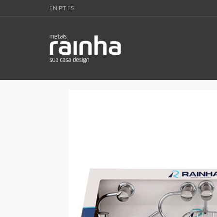
EN
PT
ES