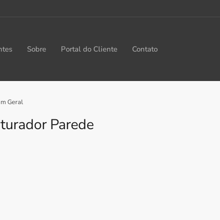
ntes
Sobre
Portal do Cliente
Contato
Em Geral
sturador Parede