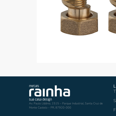
L
T
S
Av. Paulo Libânio, 1515 – Parque Industrial, Santa Cruz de
Monte Castelo – PR, 87920-000
F