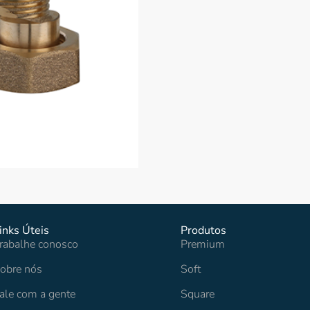
inks Úteis
Produtos
rabalhe conosco
Premium
obre nós
Soft
ale com a gente
Square