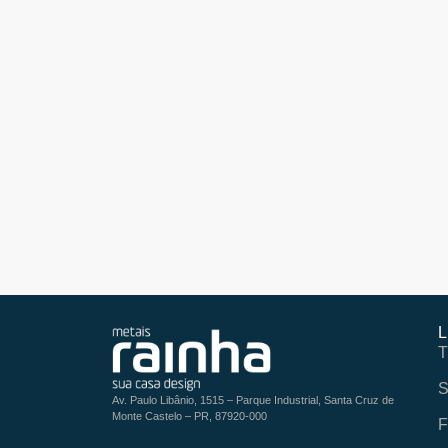
L
T
S
Av. Paulo Libânio, 1515 – Parque Industrial, Santa Cruz de
Monte Castelo – PR, 87920-000
F