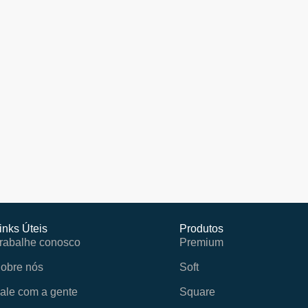
inks Úteis
Produtos
rabalhe conosco
Premium
obre nós
Soft
ale com a gente
Square