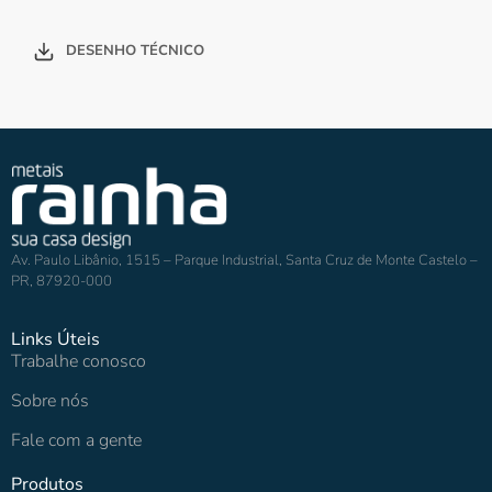
DESENHO TÉCNICO
Av. Paulo Libânio, 1515 – Parque Industrial, Santa Cruz de Monte Castelo –
PR, 87920-000
Links Úteis
Trabalhe conosco
Sobre nós
Fale com a gente
Produtos