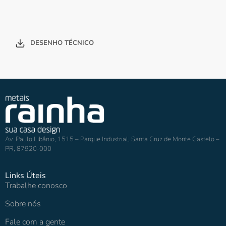
DESENHO TÉCNICO
Av. Paulo Libânio, 1515 – Parque Industrial, Santa Cruz de Monte Castelo –
PR, 87920-000
Links Úteis
Trabalhe conosco
Sobre nós
Fale com a gente