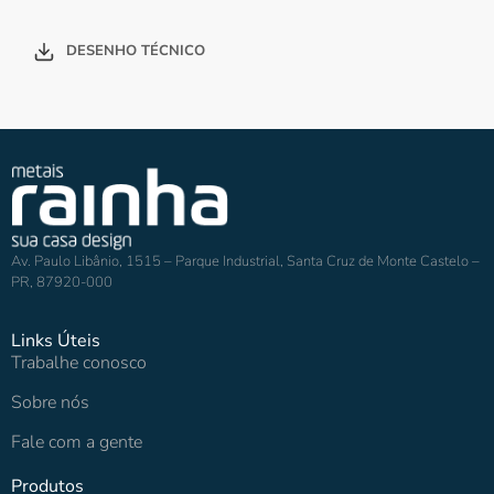
DESENHO TÉCNICO
Av. Paulo Libânio, 1515 – Parque Industrial, Santa Cruz de Monte Castelo –
PR, 87920-000
Links Úteis
Trabalhe conosco
Sobre nós
Fale com a gente
Produtos