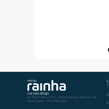
L
T
S
Av. Paulo Libânio, 1515 – Parque Industrial, Santa Cruz de
Monte Castelo – PR, 87920-000
F