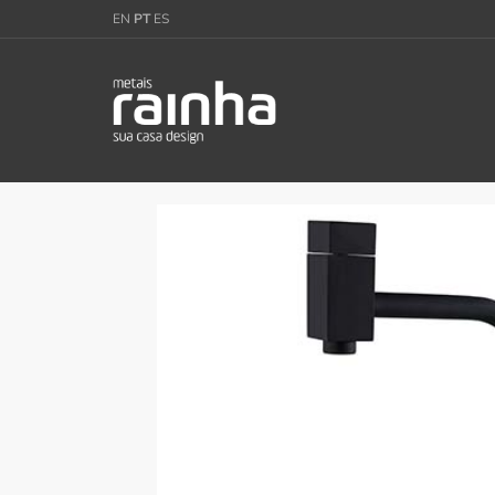
EN
PT
ES