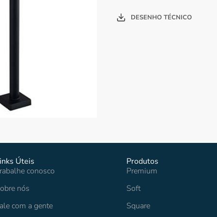
DESENHO TÉCNICO
inks Úteis
Produtos
rabalhe conosco
Premium
obre nós
Soft
ale com a gente
Square