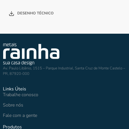
DESENHO TÉCNICO
Av. Paulo Libânio, 1515 – Parque Industrial, Santa Cruz de Monte Castelo –
PR, 87920-000
Links Úteis
Trabalhe conosco
Sobre nós
Fale com a gente
Produtos