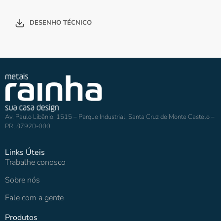
DESENHO TÉCNICO
Av. Paulo Libânio, 1515 – Parque Industrial, Santa Cruz de Monte Castelo –
PR, 87920-000
Links Úteis
Trabalhe conosco
Sobre nós
Fale com a gente
Produtos