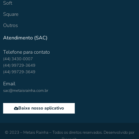
Soft
Square
Outros
Atendimento (SAC)
Telefone para contato
(44) 3430-0007
(44) 99729-3649
(44) 99729-3649
Email
sac@metaisrainha.com.br
Baixe nosso aplicativo
© 2023 – Metais Rainha – Todos os direitos reservados. Desenvolvido por