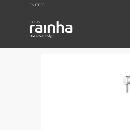
EN
PT
ES