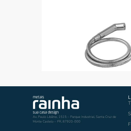
L
T
S
Av. Paulo Libânio, 1515 – Parque Industrial, Santa Cruz de
Monte Castelo – PR, 87920-000
F