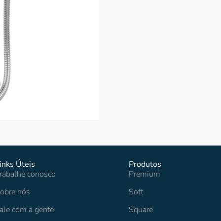
inks Úteis
Produtos
rabalhe conosco
Premium
obre nós
Soft
ale com a gente
Square