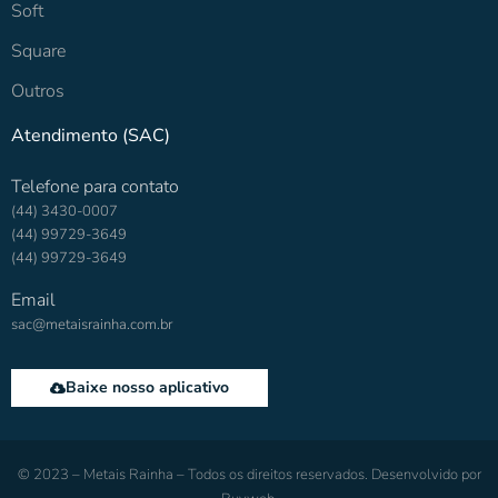
Soft
Square
Outros
Atendimento (SAC)
Telefone para contato
(44) 3430-0007
(44) 99729-3649
(44) 99729-3649
Email
sac@metaisrainha.com.br
Baixe nosso aplicativo
© 2023 – Metais Rainha – Todos os direitos reservados. Desenvolvido por