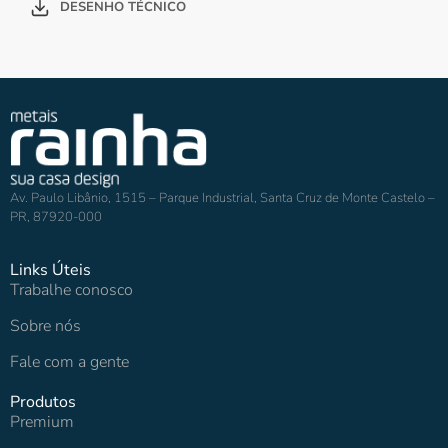
DESENHO TÉCNICO
Av. Paulo Libânio, 1515 – Parque Industrial, Santa Cruz de Monte Castelo –
PR, 87920-000
Links Úteis
Trabalhe conosco
Sobre nós
Fale com a gente
Produtos
Premium