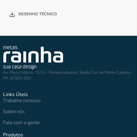
DESENHO TÉCNICO
Av. Paulo Libânio, 1515 – Parque Industrial, Santa Cruz de Monte Castelo –
PR, 87920-000
Links Úteis
Trabalhe conosco
Sobre nós
Fale com a gente
Produtos