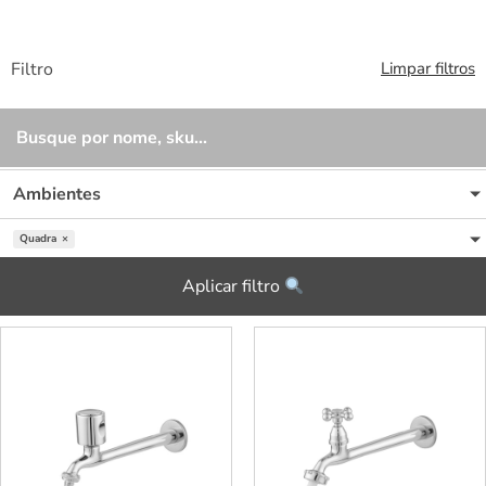
Filtro
Limpar filtros
Ambientes
Quadra
×
Aplicar filtro